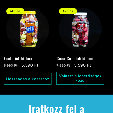
Akciós
Akciós
Fanta üdítő box
Coca-Cola üdítő box
Normál
Akciós
5.590 Ft
Normál
Akciós
5.590 Ft
6.990 Ft
7.990 Ft
ár
ár
ár
ár
Válassz a lehetőségek
Hozzáadás a kosárhoz
közül
Iratkozz fel a