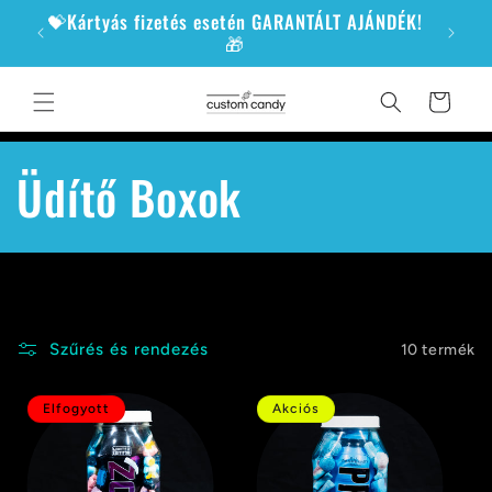
Ugrás a
💝Kártyás fizetés esetén GARANTÁLT AJÁNDÉK!
tartalomhoz
🎁
Kosár
K
Üdítő Boxok
o
l
l
Szűrés és rendezés
10 termék
e
Elfogyott
Akciós
k