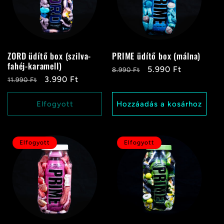
c
i
ZORD üdítő box (szilva-
PRIME üdítő box (málna)
ó
fahéj-karamell)
Normál
Akciós
5.990 Ft
8.990 Ft
Normál
Akciós
3.990 Ft
11.990 Ft
ár
ár
:
ár
ár
Elfogyott
Hozzáadás a kosárhoz
Elfogyott
Elfogyott