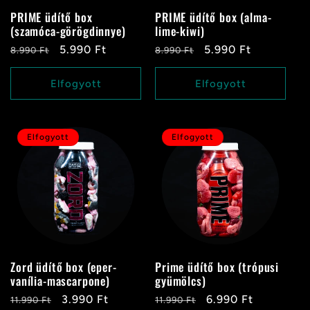
PRIME üdítő box
PRIME üdítő box (alma-
(szamóca-görögdinnye)
lime-kiwi)
Normál
Akciós
5.990 Ft
Normál
Akciós
5.990 Ft
8.990 Ft
8.990 Ft
ár
ár
ár
ár
Elfogyott
Elfogyott
Elfogyott
Elfogyott
Zord üdítő box (eper-
Prime üdítő box (trópusi
vanília-mascarpone)
gyümölcs)
Normál
Akciós
3.990 Ft
Normál
Akciós
6.990 Ft
11.990 Ft
11.990 Ft