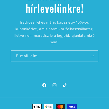
hírlevelünkre!
Iratkozz fel és máris kapsz egy 15%-os
kuponkódot, amit bármikor felhasználhatsz,
illetve nem maradsz le a legjobb ajánlatainkról
sem!
E-mail-cím
Facebook
Instagram
TikTok
Fizetési