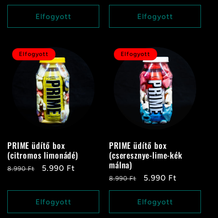
ár
ár
ár
ár
Elfogyott
Elfogyott
Elfogyott
Elfogyott
PRIME üdítő box
PRIME üdítő box
(citromos limonádé)
(cseresznye-lime-kék
málna)
Normál
Akciós
5.990 Ft
8.990 Ft
Normál
Akciós
5.990 Ft
8.990 Ft
ár
ár
ár
ár
Elfogyott
Elfogyott