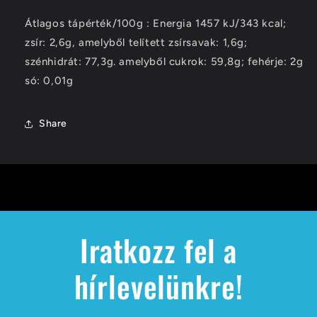
Átlagos tápérték/100g : Energia 1457 kJ/343 kcal;
zsír: 2,6g, amelyből telített zsírsavak: 1,6g;
szénhidrát: 77,3g. amelyből cukrok: 59,8g; fehérje: 2g
só: 0,01g
Share
Iratkozz fel a
hírlevelünkre!