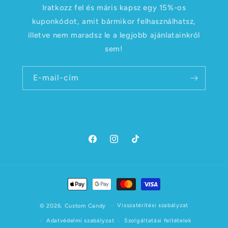
Iratkozz fel és máris kapsz egy 15%-os
kuponkódot, amit bármikor felhasználhatsz,
illetve nem maradsz le a legjobb ajánlatainkról
sem!
E-mail-cím
Facebook
Instagram
TikTok
Fizetési
módok
Visszatérítési szabályzat
© 2026,
Custom Candy
Adatvédelmi szabályzat
Szolgáltatási feltételek