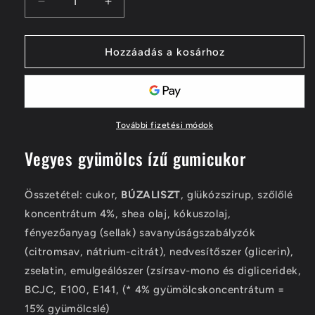
Szivárvány
Szivárvány
minirúd
minirúd
mennyiségének
mennyiségének
csökkentése
növelése
Hozzáadás a kosárhoz
További fizetési módok
Vegyes gyümölcs ízű gumicukor
Összetétel: cukor,
BÚZALISZT
, glükózszirup, szőlőlé
koncentrátum 4%, shea olaj, kókuszolaj,
fényezőanyag (sellak) savanyúságszabályzók
(citromsav, nátrium-citrát), nedvesítőszer (glicerin),
zselatin, emulgeálószer (zsírsav-mono és digliceridek,
BCJC, E100, E141, (* 4% gyümölcskoncentrátum =
15% gyümölcslé)