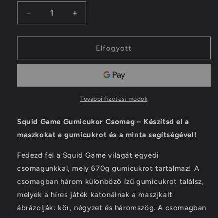
készleten
készleten
készleten
Squid
Squid
Game
Game
csomag
csomag
mennyiségének
mennyiségének
Elfogyott
csökkentése
növelése
További fizetési módok
Squid Game Gumicukor Csomag – Készítsd el a
maszkokat a gumicukrot és a minta segítségével!
Fedezd fel a Squid Game világát egyedi
csomagunkkal, mely 670g gumicukrot tartalmaz! A
csomagban három különböző ízű gumicukrot találsz,
melyek a híres játék katonáinak a maszjkait
ábrázolják: kör, négyzet és háromszög. A csomagban